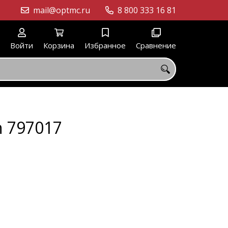
mail@optmc.ru
8 800 333 16 81
Войти
Корзина
Избранное
Сравнение
n 797017