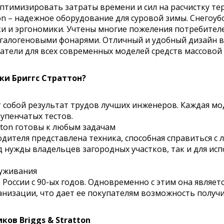
оптимизировать затраты времени и сил на расчистку те
on – надежное оборудование для суровой зимы. Снегоубо
и и эргономики. Учтены многие пожеления потребителе
логеновыми фонарями. Отличный и удобный дизайн выг
атели для всех современных моделей средств массовой 
ки Бриггс Страттон?
собой результат трудов лучших инженеров. Каждая мод
упенчатых тестов.
ton готовы к любым задачам
дителя представлена техника, способная справиться с
д нужды владельцев загородных участков, так и для и
луживания
 в России с 90-ых годов. Одновременно с этим она явл
ханизации, что дает ее покупателям возможность полу
ов Briggs & Stratton