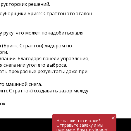
трукторских решений.
оуборщики Бриггс Страттон это эталон
 руку, что может понадобиться для
 (Бриггс Страттон) лидером по
оги.
мпании. Благодаря панели управления,
снега или угол его выброса.
ать прекрасные результаты даже при
го машиной снега.
иггс Страттон) создавать зазор между
ок.
×
Не нашли что искали?
Отправьте заявку и мы
поможем Вам с выбором!