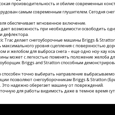
сокая производительность и обилие современных конс
рудован самым современным глушителем. Сегодня снег
теля обеспечивает мгновенное включение.
l дает возможность при необходимости освободить одну
и дефлектора.
c Trac делает снегоуборочные машины Briggs & Stratton
ь максимального уровня сцепления с поверхностью дор
м и желобом для выброса снега – еще одно ноу-хау ко
ны может с легкостью поменять положение желоба для 
оуборщик Briggs and Stratton способным демонстриров
а способен точно выбирать направление выбрасываемо
ции позволяют снегоуборочникам Briggs & Stratton (Бр
 Это надежно оберегает машину от повреждений.
точную для работы видимость даже в темное время сут