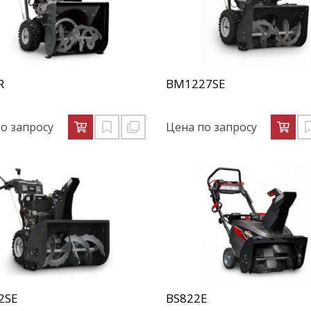
R
BM1227SE
о запросу
Цена по запросу
2SE
BS822E