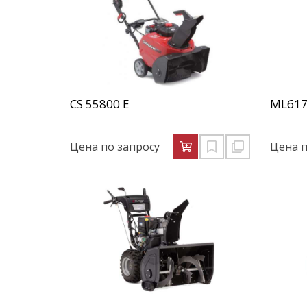
CS 55800 E
ML617
Цена по запросу
Цена п