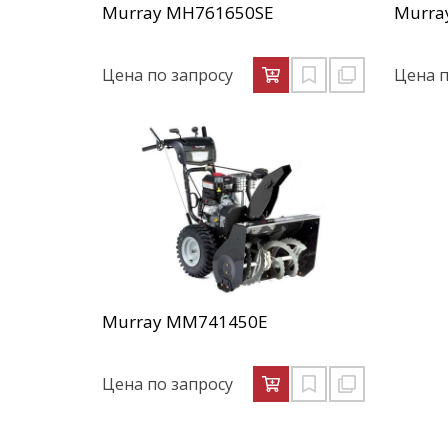
Murray MH761650SE
Murra
Цена по запросу
Цена п
Murray MM741450E
Цена по запросу