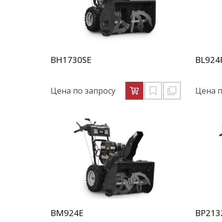
BH1730SE
BL924
Цена по запросу
Цена п
BM924E
BP213