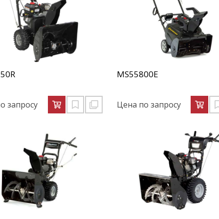
50R
MS55800E
о запросу
Цена по запросу