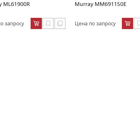
y ML61900R
Murray MM691150E
о запросу
Цена по запросу